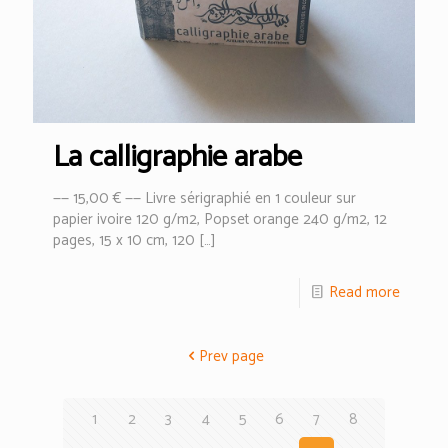
La calligraphie arabe
—— 15,00 € —— Livre sérigraphié en 1 couleur sur
papier ivoire 120 g/m2, Popset orange 240 g/m2, 12
pages, 15 x 10 cm, 120
[…]
Read more
Prev page
1
2
3
4
5
6
7
8