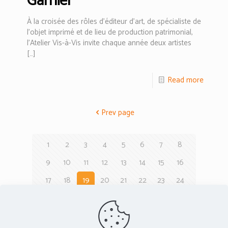
Garnier
À la croisée des rôles d’éditeur d’art, de spécialiste de
l’objet imprimé et de lieu de production patrimonial,
l’Atelier Vis-à-Vis invite chaque année deux artistes
[…]
Read more
Prev page
1
2
3
4
5
6
7
8
9
10
11
12
13
14
15
16
17
18
19
20
21
22
23
24
Next page