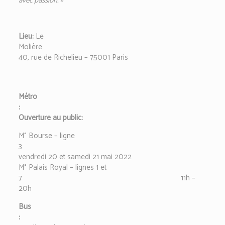
avec passion. »
Lieu:
Le
Moliè
40, rue de Richelieu – 75001 Pari
s
Métro
Ouverture au public:
M° Bourse – ligne
3
vendredi 20 et samedi 21 mai 2022
M° Palais Royal – lignes
1 et
7 11h –
20h
Bus
: