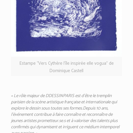
Estampe “Vers Cythère l’île inspirée elle vogua” de
Dominique Castell
« Le rôle majeur de DDESSINPARIS est d’être le tremplin
parisien de
la scène artistique française et internationale qui
explore le dessin
sous toutes ses formes.Depuis 10 ans,
l’événement contribue à faire connaître et reconnaître de
jeunes artistes prometteur.se.s et à valoriser des talents plus
confirmés qui dynamisent et irriguent ce médium intemporel