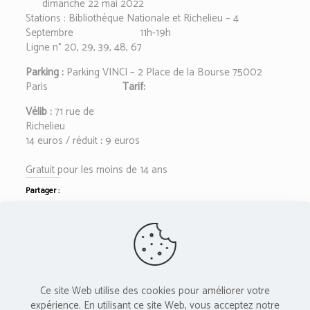
dimanche 22 mai 2022
Stations : Bibliothèque Nationale et Richelieu – 4
Septembre 11h-19h
Ligne n° 20, 29, 39, 48, 67
Parking :
Parking VINCI – 2 Place de la Bourse 75002
Paris
Tarif:
Vélib :
71 rue de
Richelieu
14 euros / réduit
:
9 euros
Gratuit pour les moins de 14 ans
Partager :
Twitter
Facebook
L'Atelier Vis-à-Vis est membre du réseau PAC -
Ce site Web utilise des cookies pour améliorer votre
Provence Art Contemporain
expérience. En utilisant ce site Web, vous acceptez notre