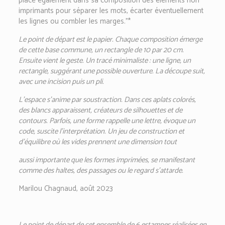
place également dans sa composition des éléments non
imprimants pour séparer les mots, écarter éventuellement
les lignes ou combler les marges.”*
Le point de départ est le papier. Chaque composition émerge
de cette base commune, un rectangle de 10 par 20 cm.
Ensuite vient le geste. Un tracé minimaliste : une ligne, un
rectangle, suggérant une possible ouverture. La découpe suit,
avec une incision puis un pli.
L’espace s’anime par soustraction. Dans ces aplats colorés,
des blancs apparaissent, créateurs de silhouettes et de
contours. Parfois, une forme rappelle une lettre, évoque un
code, suscite l’interprétation. Un jeu de construction et
d’équilibre où les vides prennent une dimension tout
aussi importante que les formes imprimées, se manifestant
comme des haltes, des passages ou le regard s’attarde.
Marilou Chagnaud, août 2023
Le point de départ de cet ensemble de 6 estampes réalisées en