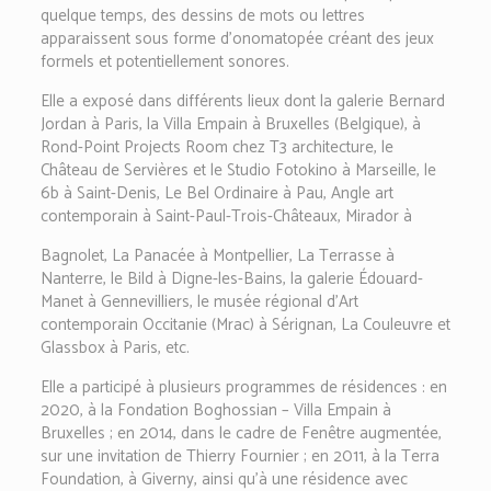
quelque temps, des dessins de mots ou lettres
apparaissent sous forme d’onomatopée créant des jeux
formels et potentiellement sonores.
Elle a exposé dans différents lieux dont la galerie Bernard
Jordan à Paris, la Villa Empain à Bruxelles (Belgique), à
Rond-Point Projects Room chez T3 architecture, le
Château de Servières et le Studio Fotokino à Marseille, le
6b à Saint-Denis, Le Bel Ordinaire à Pau, Angle art
contemporain à Saint-Paul-Trois-Châteaux, Mirador à
Bagnolet, La Panacée à Montpellier, La Terrasse à
Nanterre, le Bild à Digne-les-Bains, la galerie Édouard-
Manet à Gennevilliers, le musée régional d’Art
contemporain Occitanie (Mrac) à Sérignan, La Couleuvre et
Glassbox à Paris, etc.
Elle a participé à plusieurs programmes de résidences : en
2020, à la Fondation Boghossian – Villa Empain à
Bruxelles ; en 2014, dans le cadre de Fenêtre augmentée,
sur une invitation de Thierry Fournier ; en 2011, à la Terra
Foundation, à Giverny, ainsi qu’à une résidence avec