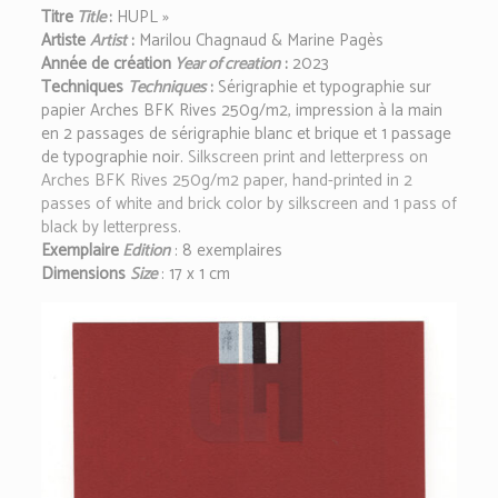
Titre
Title
:
HUPL »
Artiste
Artist
:
Marilou Chagnaud & Marine Pagès
Année de création
Year of creation
:
2023
Techniques
Techniques
:
S
érigraphie et typographie sur
papier Arches BFK Rives 250g/m2, impression à la main
en 2 passages de sérigraphie blanc et brique et 1 passage
de typographie noir.
Silkscreen print and letterpress on
Arches BFK Rives 250g/m2 paper, hand-printed in 2
passes of white and brick color by silkscreen and 1 pass of
black by letterpress.
Exemplaire
Edition
: 8 exemplaires
Dimensions
Size
:
17 x 1 cm