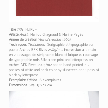
Titre
Title
:
HUPL »’
Artiste
Artist
:
Marilou Chagnaud & Marine Pagès
Année de création
Year of creation
:
2023
Techniques
Techniques
:
S
érigraphie et typographie sur
papier Arches BFK Rives 250g/m2, impression à la main
en 2 passages de sérigraphie blanc et brique et 1 passage
de typographie noir.
Silkscreen print and letterpress on
Arches BFK Rives 250g/m2 paper, hand-printed in 2
passes of white and brick color by silkscreen and 1 pass of
black by letterpress.
Exemplaire
Edition
: 8 exemplaires
Dimensions
Size
:
17 x 12 cm