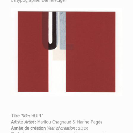
La typographie, Daniel Auger
Titre
Title
:
HUPL’
Artiste
Artist
:
Marilou Chagnaud & Marine Pagès
Année de création
Year of creation
:
2023