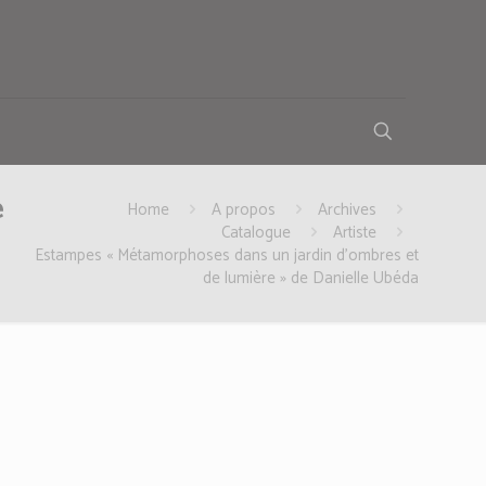
e
Home
A propos
Archives
Catalogue
Artiste
Estampes « Métamorphoses dans un jardin d’ombres et
de lumière » de Danielle Ubéda