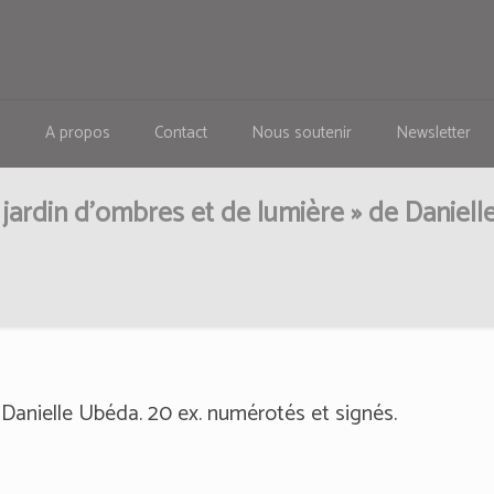
s
A propos
Contact
Nous soutenir
Newsletter
rdin d’ombres et de lumière » de Daniell
e Danielle Ubéda. 20 ex. numérotés et signés.