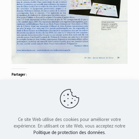
Partager :
Twitter
Facebook
L'Atelier Vis-à-Vis est membre du réseau PAC -
Ce site Web utilise des cookies pour améliorer votre
Provence Art Contemporain
expérience. En utilisant ce site Web, vous acceptez notre
Politique de protection des données
.
Cette association reçoit le soutien de :