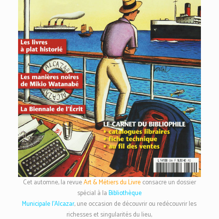
Cet automne, la revue
Art & Métiers du Livre
consacre un dossier
spécial à la
Bibliothèque
Municipale l’Alcazar
, une occasion de découvrir ou redécouvrir les
richesses et singularités du lieu,