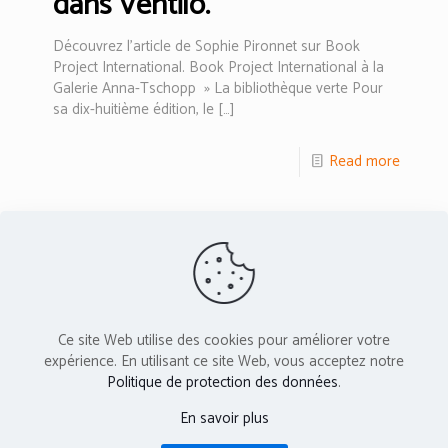
dans Ventilo.
Découvrez l’article de Sophie Pironnet sur Book
Project International. Book Project International à la
Galerie Anna-Tschopp » La bibliothèque verte Pour
sa dix-huitième édition, le
[…]
Read more
1
2
Next page
L'Atelier Vis-à-Vis est membre du réseau PAC -
Ce site Web utilise des cookies pour améliorer votre
Provence Art Contemporain
expérience. En utilisant ce site Web, vous acceptez notre
Politique de protection des données
.
Cette association reçoit le soutien de :
En savoir plus